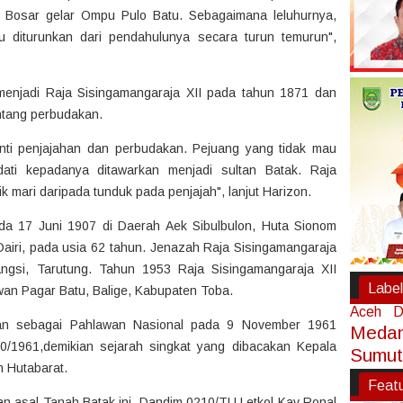
 Bosar gelar Ompu Pulo Batu. Sebagaimana leluhurnya,
u diturunkan dari pendahulunya secara turun temurun",
menjadi Raja Sisingamangaraja XII pada tahun 1871 dan
ntang perbudakan.
anti penjajahan dan perbudakan. Pejuang yang tidak mau
ati kepadanya ditawarkan menjadi sultan Batak. Raja
ik mari daripada tunduk pada penjajah", lanjut Harizon.
da 17 Juni 1907 di Daerah Aek Sibulbulon, Huta Sionom
iri, pada usia 62 tahun. Jenazah Raja Sisingamangaraja
ngsi, Tarutung. Tahun 1953 Raja Sisingamangaraja XII
Label
an Pagar Batu, Balige, Kabupaten Toba.
Aceh
D
pkan sebagai Pahlawan Nasional pada 9 November 1961
Meda
/1961,demikian sejarah singkat yang dibacakan Kepala
Sumut
 Hutabarat.
Feat
 asal Tanah Batak ini, Dandim 0210/TU Letkol Kav Ronal