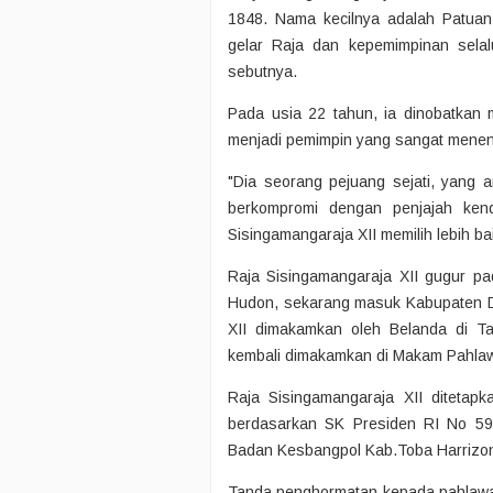
1848. Nama kecilnya adalah Patuan
gelar Raja dan kepemimpinan selal
sebutnya.
Pada usia 22 tahun, ia dinobatkan 
menjadi pemimpin yang sangat mene
"Dia seorang pejuang sejati, yang 
berkompromi dengan penjajah kend
Sisingamangaraja XII memilih lebih ba
Raja Sisingamangaraja XII gugur pa
Hudon, sekarang masuk Kabupaten Da
XII dimakamkan oleh Belanda di Ta
kembali dimakamkan di Makam Pahlaw
Raja Sisingamangaraja XII diteta
berdasarkan SK Presiden RI No 590
Badan Kesbangpol Kab.Toba Harrizon
Tanda penghormatan kepada pahlawan