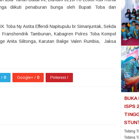
nga diikuti penaburan bunga oleh Bupati Toba dan
KK Toba Ny Astita Effendi Napitupulu br Simanjuntak, Sekda
D Franshendrik Tambunan, Kabagren Polres Toba Kompol
ge Anita Silitonga, Karutan Balige Valen Rumbia, Jaksa
r /
0
Google+ /
0
Pinterest /
BUKA
ISPS 
TINGG
STUN
1
1
1
Tebing T
Tebing T