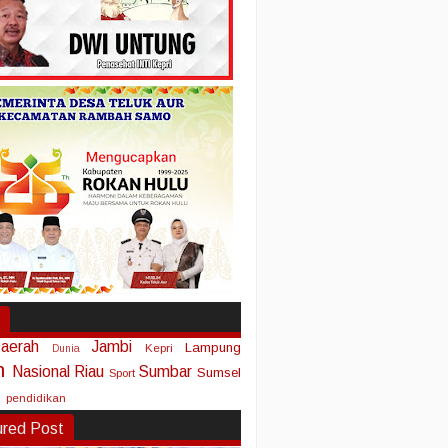
aerah
Jambi
Lampung
Kepri
Dunia
n
Nasional
Riau
Sumbar
Sumsel
Sport
pendidikan
ured Post