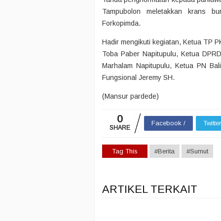
Tampubolon meletakkan krans bu
Forkopimda.
Hadir mengikuti kegiatan, Ketua TP P
Toba Paber Napitupulu, Ketua DPR
Marhalam Napitupulu, Ketua PN Bali
Fungsional Jeremy SH.
(Mansur pardede)
0
Facebook /
Twitte
SHARE
Tag This
#Berita
#Sumut
ARTIKEL TERKAIT