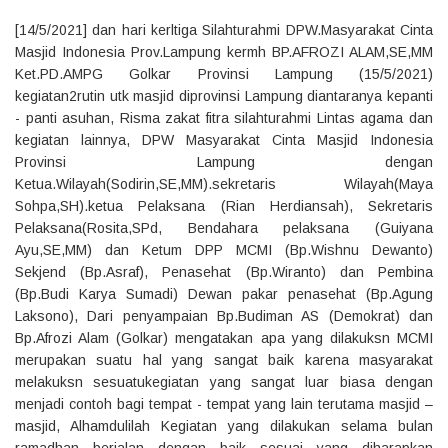
[14/5/2021] dan hari kerltiga Silahturahmi DPW.Masyarakat Cinta
Masjid Indonesia Prov.Lampung kermh BP.AFROZI ALAM,SE,MM
Ket.PD.AMPG Golkar Provinsi Lampung (15/5/2021)
kegiatan2rutin utk masjid diprovinsi Lampung diantaranya kepanti
- panti asuhan, Risma zakat fitra silahturahmi Lintas agama dan
kegiatan lainnya, DPW Masyarakat Cinta Masjid Indonesia
Provinsi Lampung dengan
Ketua.Wilayah(Sodirin,SE,MM).sekretaris Wilayah(Maya
Sohpa,SH).ketua Pelaksana (Rian Herdiansah), Sekretaris
Pelaksana(Rosita,SPd, Bendahara pelaksana (Guiyana
Ayu,SE,MM) dan Ketum DPP MCMI (Bp.Wishnu Dewanto)
Sekjend (Bp.Asraf), Penasehat (Bp.Wiranto) dan Pembina
(Bp.Budi Karya Sumadi) Dewan pakar penasehat (Bp.Agung
Laksono), Dari penyampaian Bp.Budiman AS (Demokrat) dan
Bp.Afrozi Alam (Golkar) mengatakan apa yang dilakuksn MCMI
merupakan suatu hal yang sangat baik karena masyarakat
melakuksn sesuatukegiatan yang sangat luar biasa dengan
menjadi contoh bagi tempat - tempat yang lain terutama masjid –
masjid, Alhamdulilah Kegiatan yang dilakukan selama bulan
ramadhan berjalan dengan baik sesuai yang diharapkan