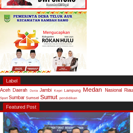
Label
Medan
Aceh
Daerah
Jambi
Nasional
Riau
Lampung
Kepri
Dunia
Sumut
Sumbar
Sumsel
Sport
pendidikan
Featured Post