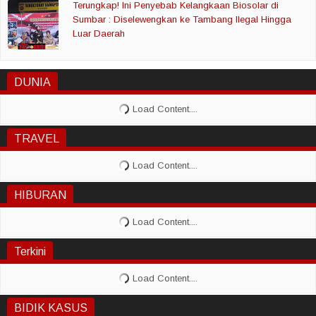
Terungkap! Ini Penyebab Kelangkaan Biosolar di
Sumbar : Diselewengkan ke Tambang Ilegal Hingga
Luar Daerah
DUNIA
TRAVEL
HIBURAN
Terkini
BIDIK KASUS