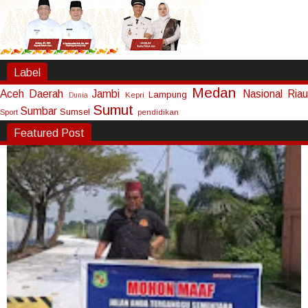
Label
Medan
Aceh
Daerah
Jambi
Nasional
Riau
Lampung
Kepri
Dunia
Sumut
Sumbar
Sumsel
Sport
pendidikan
Featured Post