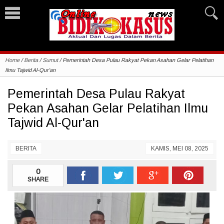
Home
/
Berita
/
Sumut
/
Pemerintah Desa Pulau Rakyat Pekan Asahan Gelar Pelatihan
Ilmu Tajwid Al-Qur'an
Pemerintah Desa Pulau Rakyat
Pekan Asahan Gelar Pelatihan Ilmu
Tajwid Al-Qur'an
BERITA
KAMIS, MEI 08, 2025
0
SHARE