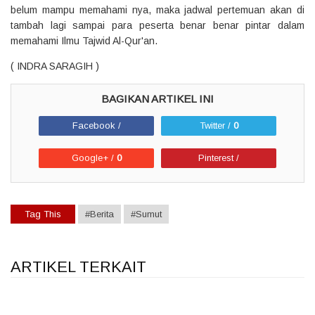
belum mampu memahami nya, maka jadwal pertemuan akan di
tambah lagi sampai para peserta benar benar pintar dalam
memahami Ilmu Tajwid Al-Qur'an.
( INDRA SARAGIH )
Facebook /
Twitter /
0
Google+ /
0
Pinterest /
Tag This
#Berita
#Sumut
ARTIKEL TERKAIT
1
1
1