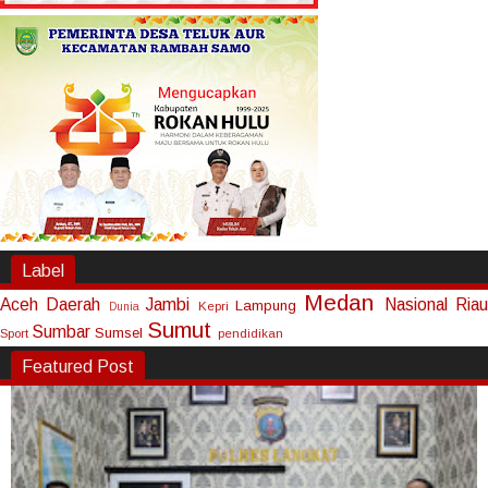
Label
Medan
Aceh
Daerah
Jambi
Nasional
Riau
Lampung
Kepri
Dunia
Sumut
Sumbar
Sumsel
Sport
pendidikan
Featured Post