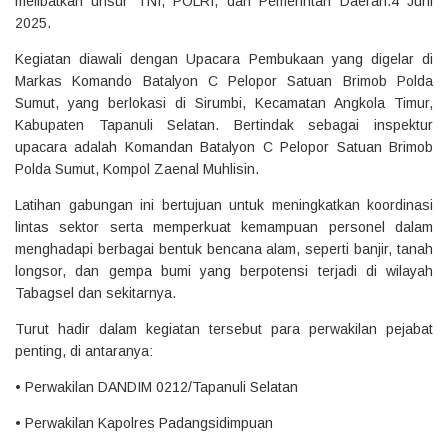
melibatkan unsur TNI, POLRI, dan Pemerintah Daerah.4 Juni
2025.
Kegiatan diawali dengan Upacara Pembukaan yang digelar di
Markas Komando Batalyon C Pelopor Satuan Brimob Polda
Sumut, yang berlokasi di Sirumbi, Kecamatan Angkola Timur,
Kabupaten Tapanuli Selatan. Bertindak sebagai inspektur
upacara adalah Komandan Batalyon C Pelopor Satuan Brimob
Polda Sumut, Kompol Zaenal Muhlisin.
Latihan gabungan ini bertujuan untuk meningkatkan koordinasi
lintas sektor serta memperkuat kemampuan personel dalam
menghadapi berbagai bentuk bencana alam, seperti banjir, tanah
longsor, dan gempa bumi yang berpotensi terjadi di wilayah
Tabagsel dan sekitarnya.
Turut hadir dalam kegiatan tersebut para perwakilan pejabat
penting, di antaranya:
• Perwakilan DANDIM 0212/Tapanuli Selatan
• ⁠Perwakilan Kapolres Padangsidimpuan