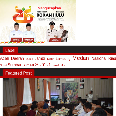
Label
Medan
Aceh
Daerah
Jambi
Nasional
Riau
Lampung
Kepri
Dunia
Sumut
Sumbar
Sumsel
Sport
pendidikan
Featured Post