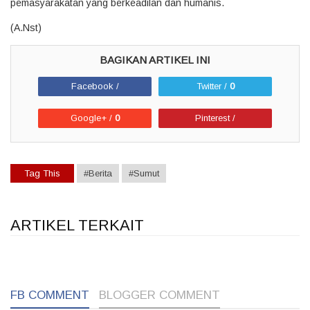
pemasyarakatan yang berkeadilan dan humanis.
(A.Nst)
Facebook /
Twitter /
0
Google+ /
0
Pinterest /
Tag This
#Berita
#Sumut
ARTIKEL TERKAIT
1
1
1
FB COMMENT
BLOGGER COMMENT