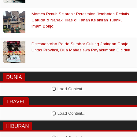
Momen Penuh Sejarah : Peresmian Jembatan Perintis
Garuda & Napak Tilas di Tanah Kelahiran Tuanku
Imam Bonjol
Ditresnarkoba Polda Sumbar Gulung Jaringan Ganja
Lintas Provinsi, Dua Mahasiswa Payakumbuh Diciduk
DUNIA
TRAVEL
HIBURAN