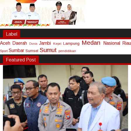
Label
Medan
Aceh
Daerah
Jambi
Nasional
Riau
Lampung
Kepri
Dunia
Sumut
Sumbar
Sumsel
Sport
pendidikan
Featured Post