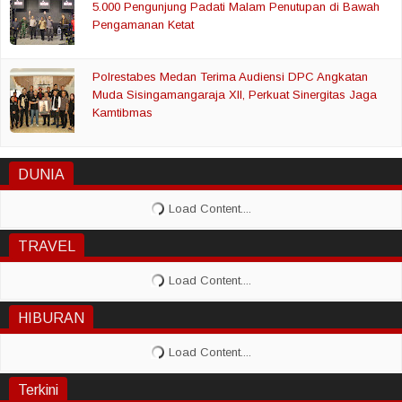
5.000 Pengunjung Padati Malam Penutupan di Bawah
Pengamanan Ketat
Polrestabes Medan Terima Audiensi DPC Angkatan
Muda Sisingamangaraja XII, Perkuat Sinergitas Jaga
Kamtibmas
DUNIA
TRAVEL
HIBURAN
Terkini