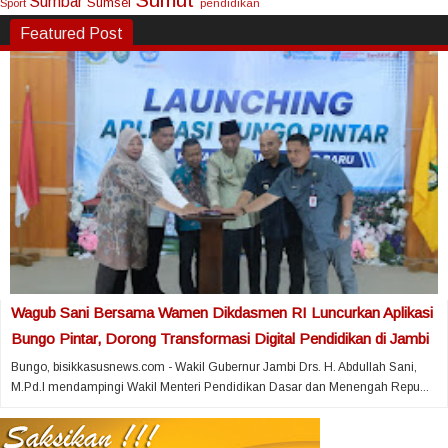
Sumbar
Sumsel
Sport
pendidikan
Featured Post
Wagub Sani Bersama Wamen Dikdasmen RI Luncurkan Aplikasi
Bungo Pintar, Dorong Transformasi Digital Pendidikan di Jambi
Bungo, bisikkasusnews.com - Wakil Gubernur Jambi Drs. H. Abdullah Sani,
M.Pd.I mendampingi Wakil Menteri Pendidikan Dasar dan Menengah Repu...