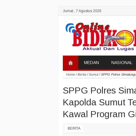
Jumat , 7 Agustus 2026
MEDAN
NASIONAL
Home
/
Berita
/
Sumut
/
SPPG Polres Simalungu
SPPG Polres Sima
Kapolda Sumut Te
Kawal Program Gi
BERITA