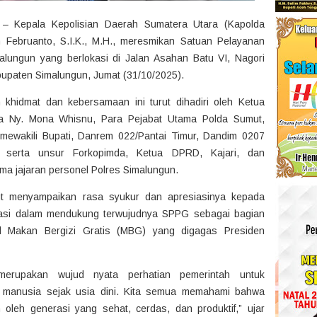
– Kepala Kepolisian Daerah Sumatera Utara (Kapolda
 Februanto, S.I.K., M.H., meresmikan Satuan Pelayanan
lungun yang berlokasi di Jalan Asahan Batu VI, Nagori
bupaten Simalungun, Jumat (31/10/2025).
khidmat dan kebersamaan ini turut dihadiri oleh Ketua
a Ny. Mona Whisnu, Para Pejabat Utama Polda Sumut,
ewakili Bupati, Danrem 022/Pantai Timur, Dandim 0207
, serta unsur Forkopimda, Ketua DPRD, Kajari, dan
ma jajaran personel Polres Simalungun.
t menyampaikan rasa syukur dan apresiasinya kepada
orasi dalam mendukung terwujudnya SPPG sebagai bagian
al Makan Bergizi Gratis (MBG) yang digagas Presiden
merupakan wujud nyata perhatian pemerintah untuk
a manusia sejak usia dini. Kita semua memahami bahwa
oleh generasi yang sehat, cerdas, dan produktif,” ujar