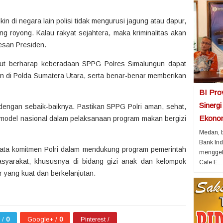
n di negara lain polisi tidak mengurusi jagung atau dapur,
ong royong. Kalau rakyat sejahtera, maka kriminalitas akan
esan Presiden.
mut berharap keberadaan SPPG Polres Simalungun dapat
lain di Polda Sumatera Utara, serta benar-benar memberikan
BI Pro
Sinerg
ini dengan sebaik-baiknya. Pastikan SPPG Polri aman, sehat,
Ekonom
 model nasional dalam pelaksanaan program makan bergizi
Medan, b
Bank Ind
yata komitmen Polri dalam mendukung program pemerintah
menggela
syarakat, khususnya di bidang gizi anak dan kelompok
Cafe E...
or yang kuat dan berkelanjutan.
r /
0
Google+ /
0
Pinterest /