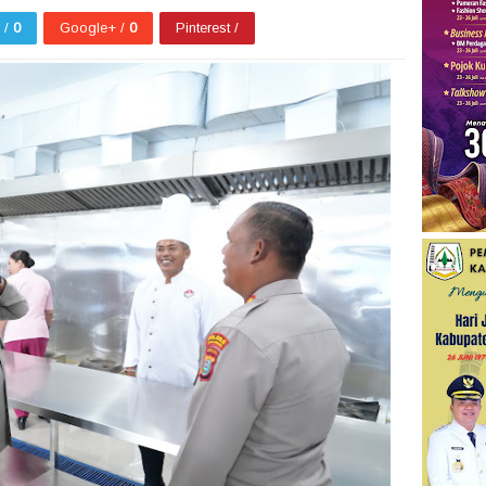
r /
0
Google+ /
0
Pinterest /