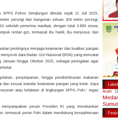
 SPPG Polres Simalungun dimulai sejak 11 Juli 2025,
meter persegi dan bangunan seluas 426 meter persegi.
i 10 sekolah penerima manfaat, dengan total 3.889 siswa,
ompok rentan gizi, termasuk ibu hamil, ibu menyusui, dan
egaskan pentingnya menjaga keamanan dan kualitas pangan
a menyoroti data Badan Gizi Nasional (BGN) yang mencatat
Januari hingga Oktober 2025, sebagai peringatan agar
rketat.
golahan, penyimpanan, hingga pendistribusian makanan
nggi dan sesuai standar keamanan pangan yang ketat. Saya
Label
racunan atau kelalaian di lingkungan SPPG Polri,” tegas
Aceh
D
Meda
Sumut
a menyampaikan pesan Presiden RI yang menekankan
Feat
tor, termasuk peran Polri dalam mendukung kesejahteraan