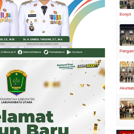
Bonjol
Pengam
Akuntabi