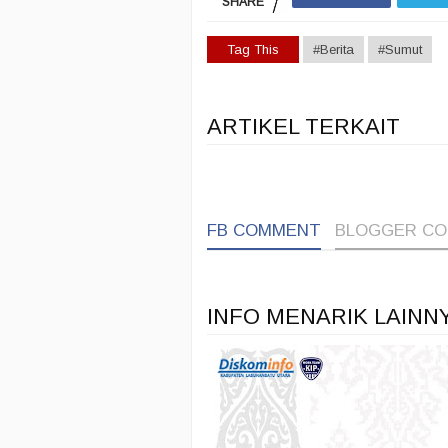
SHARE
Tag This
#Berita
#Sumut
ARTIKEL TERKAIT
FB COMMENT
BLOGGER C
INFO MENARIK LAINN