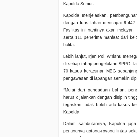
Kapolda Sumut.
Kapolda menjelaskan, pembangunan
dengan luas lahan mencapai 9.442 
Fasilitas ini nantinya akan melayan
serta 111 penerima manfaat dari kel
balita.
Lebih lanjut, Irjen Pol. Whisnu men
di setiap tahap pengelolaan SPPG. I
70 kasus keracunan MBG sepanjang 
pengawasan di lapangan semakin dipe
“Mulai dari pengadaan bahan, pen
harus dijalankan dengan disiplin ti
tegaskan, tidak boleh ada kasus ke
Kapolda.
Dalam sambutannya, Kapolda jug
pentingnya gotong-royong lintas sek