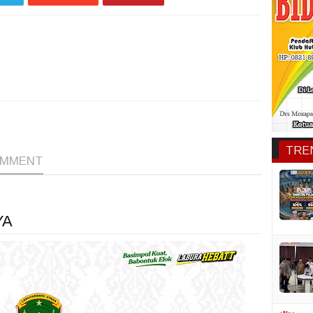
1
1
1
TRE
OMMENT
YA