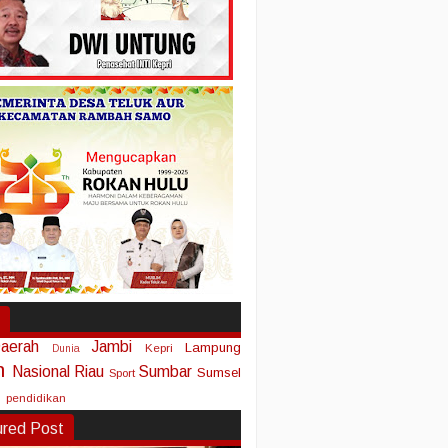
aerah
Jambi
Lampung
Kepri
Dunia
n
Nasional
Riau
Sumbar
Sumsel
Sport
pendidikan
ured Post