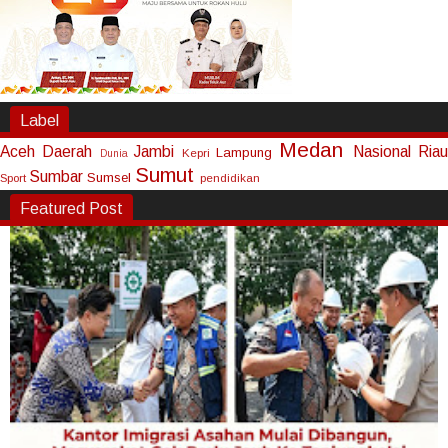
Label
Medan
Aceh
Daerah
Jambi
Nasional
Riau
Lampung
Kepri
Dunia
Sumut
Sumbar
Sumsel
Sport
pendidikan
Featured Post