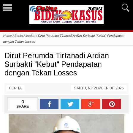
Home
/
Berita
/
Medan
/
Dirut Perumda Tirtanadi Ardian Surbakti "Kebut" Pendapatan
dengan Tekan Losses
Dirut Perumda Tirtanadi Ardian
Surbakti "Kebut" Pendapatan
dengan Tekan Losses
BERITA
SABTU, NOVEMBER 01, 2025
0
SHARE