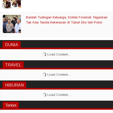
Bantah Tudingan Keluarga, Dokter Forensik Tegaskan
Tak Ada Tanda Kekerasan di Tubuh Eks Istri Polisi
DUNIA
TRAVEL
HIBURAN
Terkini