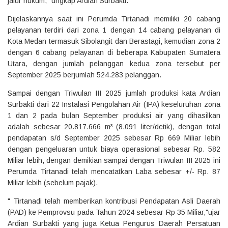
jalur hukum," ungkap Ardian Surbakti.
Dijelaskannya saat ini Perumda Tirtanadi memiliki 20 cabang
pelayanan terdiri dari zona 1 dengan 14 cabang pelayanan di
Kota Medan termasuk Sibolangit dan Berastagi, kemudian zona 2
dengan 6 cabang pelayanan di beberapa Kabupaten Sumatera
Utara, dengan jumlah pelanggan kedua zona tersebut per
September 2025 berjumlah 524.283 pelanggan.
Sampai dengan Triwulan III 2025 jumlah produksi kata Ardian
Surbakti dari 22 Instalasi Pengolahan Air (IPA) keseluruhan zona
1 dan 2 pada bulan September produksi air yang dihasilkan
adalah sebesar 20.817.666 m³ (8.091 liter/detik), dengan total
pendapatan s/d September 2025 sebesar Rp 669 Miliar lebih
dengan pengeluaran untuk biaya operasional sebesar Rp. 582
Miliar lebih, dengan demikian sampai dengan Triwulan III 2025 ini
Perumda Tirtanadi telah mencatatkan Laba sebesar +/- Rp. 87
Miliar lebih (sebelum pajak).
" Tirtanadi telah memberikan kontribusi Pendapatan Asli Daerah
(PAD) ke Pemprovsu pada Tahun 2024 sebesar Rp 35 Miliar,"ujar
Ardian Surbakti yang juga Ketua Pengurus Daerah Persatuan