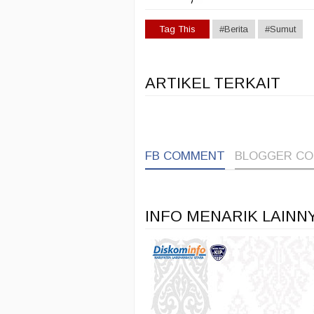
Tag This
#Berita
#Sumut
ARTIKEL TERKAIT
FB COMMENT
BLOGGER C
INFO MENARIK LAINN