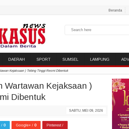
Beranda
DAERAH
SPORT
SUMSEL
LAMPUNG
ADV
an Kejaksaan ) Tebing Tinggi Resmi Dibentuk
Wartawan Kejaksaan )
smi Dibentuk
SABTU, MEI 09, 2026
r /
0
Google+ /
0
Pinterest /