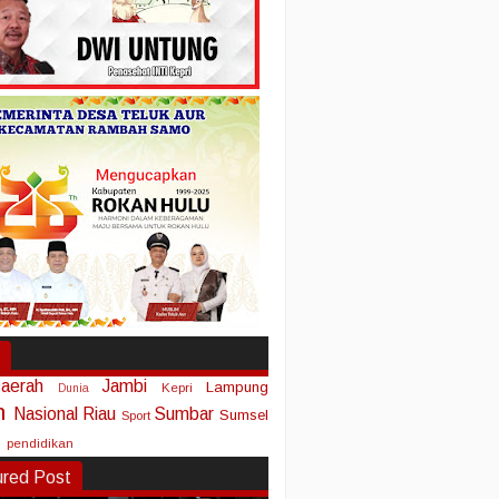
aerah
Jambi
Lampung
Kepri
Dunia
n
Nasional
Riau
Sumbar
Sumsel
Sport
pendidikan
ured Post