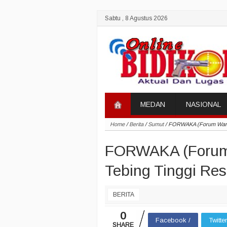
Sabtu , 8 Agustus 2026
MEDAN
NASIONAL
Home
/
Berita
/
Sumut
/
FORWAKA (Forum Wartaw
FORWAKA (Forum 
Tebing Tinggi Re
BERITA
0
Facebook /
Twitte
SHARE