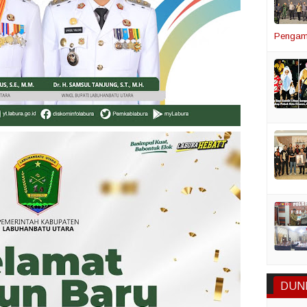
Pengam
DUN