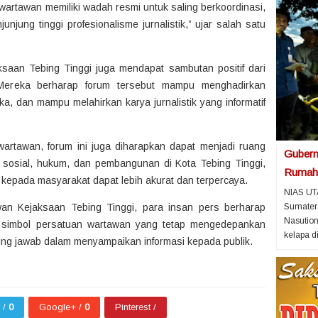
 wartawan memiliki wadah resmi untuk saling berkoordinasi,
jung tinggi profesionalisme jurnalistik,” ujar salah satu
aan Tebing Tinggi juga mendapat sambutan positif dari
 Mereka berharap forum tersebut mampu menghadirkan
ka, dan mampu melahirkan karya jurnalistik yang informatif
artawan, forum ini juga diharapkan dapat menjadi ruang
Gubern
n sosial, hukum, dan pembangunan di Kota Tebing Tinggi,
Rumah 
 kepada masyarakat dapat lebih akurat dan terpercaya.
NIAS UT
an Kejaksaan Tebing Tinggi, para insan pers berharap
Sumater
Nasutio
i simbol persatuan wartawan yang tetap mengedepankan
kelapa di
gung jawab dalam menyampaikan informasi kepada publik.
r /
0
Google+ /
0
Pinterest /