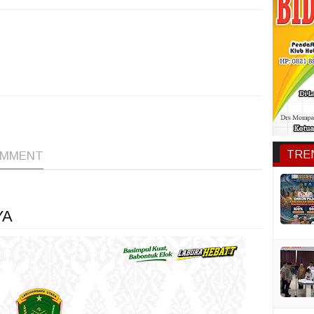
1
1
1
TRE
OMMENT
YA