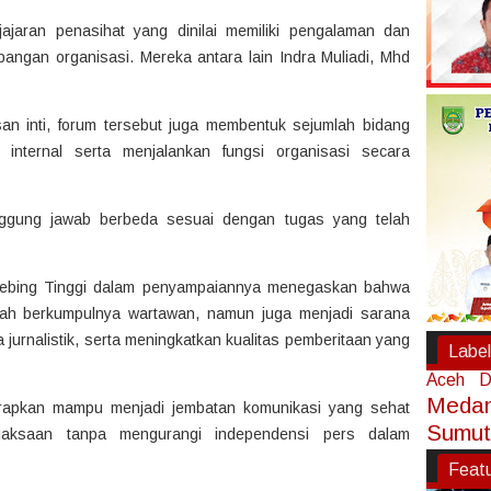
jajaran penasihat yang dinilai memiliki pengalaman dan
angan organisasi. Mereka antara lain Indra Muliadi, Mhd
n inti, forum tersebut juga membentuk sejumlah bidang
 internal serta menjalankan fungsi organisasi secara
anggung jawab berbeda sesuai dengan tugas yang telah
ebing Tinggi dalam penyampaiannya menegaskan bahwa
dah berkumpulnya wartawan, namun juga menjadi sarana
 jurnalistik, serta meningkatkan kualitas pemberitaan yang
Label
Aceh
D
Meda
arapkan mampu menjadi jembatan komunikasi yang sehat
Sumut
ejaksaan tanpa mengurangi independensi pers dalam
Feat