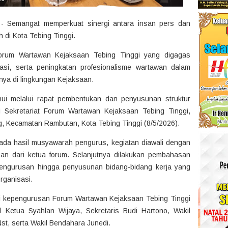
- Semangat memperkuat sinergi antara insan pers dan
di Kota Tebing Tinggi.
a Forum Wartawan Kejaksaan Tebing Tinggi yang digagas
asi, serta peningkatan profesionalisme wartawan dalam
snya di lingkungan Kejaksaan.
hui melalui rapat pembentukan dan penyusunan struktur
 Sekretariat Forum Wartawan Kejaksaan Tebing Tinggi,
g, Kecamatan Rambutan, Kota Tebing Tinggi (8/5/2026).
ada hasil musyawarah pengurus, kegiatan diawali dengan
n dari ketua forum. Selanjutnya dilakukan pembahasan
engurusan hingga penyusunan bidang-bidang kerja yang
rganisasi.
nti kepengurusan Forum Wartawan Kejaksaan Tebing Tinggi
il Ketua Syahlan Wijaya, Sekretaris Budi Hartono, Wakil
Nst, serta Wakil Bendahara Junedi.