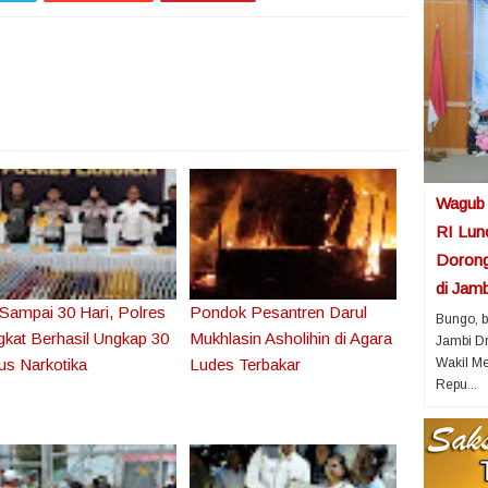
Wagub
RI Lunc
Dorong
di Jamb
Sampai 30 Hari, Polres
Pondok Pesantren Darul
Bungo, b
kat Berhasil Ungkap 30
Mukhlasin Asholihin di Agara
Jambi Dr
us Narkotika
Ludes Terbakar
Wakil M
Repu...