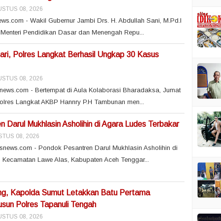
STUS 08, 2026
ws.com - Wakil Gubernur Jambi Drs. H. Abdullah Sani, M.Pd.I
Menteri Pendidikan Dasar dan Menengah Repu...
ri, Polres Langkat Berhasil Ungkap 30 Kasus
STUS 08, 2026
snews.com - Bertempat di Aula Kolaborasi Bharadaksa, Jumat
polres Langkat AKBP Hannry P.H Tambunan men...
 Darul Mukhlasin Asholihin di Agara Ludes Terbakar
TUS 08, 2026
snews.com - Pondok Pesantren Darul Mukhlasin Asholihin di
 Kecamatan Lawe Alas, Kabupaten Aceh Tenggar...
ng, Kapolda Sumut Letakkan Batu Pertama
un Polres Tapanuli Tengah
STUS 08, 2026