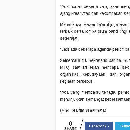
“Ada ribuan peserta yang akan mengik
ajang kreativitas dan kekompakan seti
Menariknya, Pawai Ta’aruf juga akan 
terbaik serta lomba drum band ting
sederajat.
“Jadi ada beberapa agenda perlombaan
Sementara itu, Sekretaris panitia, 
MTQ saat ini telah mencapai seki
organisasi kebudayaan, dan organ
kegiatan tersebut.
“Ada yang membantu tenaga, pemiki
menunjukkan semangat kebersamaan ya
(Mhd Ibrahim Simarmata)
0
Facebook /
Twitte
SHARE