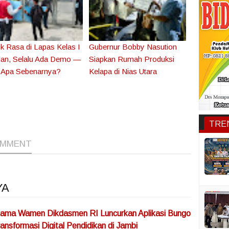
k Rasa di Lapas Kelas I
Gubernur Bobby Nasution
an, Selalu Ada Demo —
Siapkan Rumah Produksi
 Apa Sebenarnya?
Kelapa di Nias Utara
1
1
TRE
OMMENT
YA
ama Wamen Dikdasmen RI Luncurkan Aplikasi Bungo
ansformasi Digital Pendidikan di Jambi