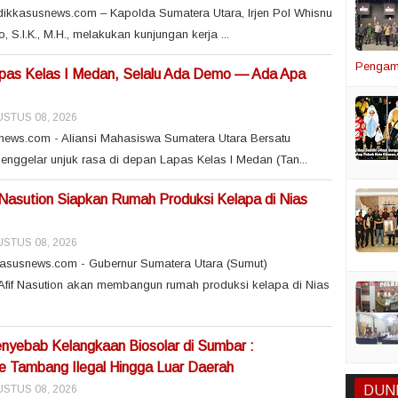
dikkasusnews.com – Kapolda Sumatera Utara, Irjen Pol Whisnu
S.I.K., M.H., melakukan kunjungan kerja ...
Pengam
apas Kelas I Medan, Selalu Ada Demo — Ada Apa
STUS 08, 2026
ews.com - Aliansi Mahasiswa Sumatera Utara Bersatu
nggelar unjuk rasa di depan Lapas Kelas I Medan (Tan...
Nasution Siapkan Rumah Produksi Kelapa di Nias
STUS 08, 2026
asusnews.com - Gubernur Sumatera Utara (Sumut)
if Nasution akan membangun rumah produksi kelapa di Nias
enyebab Kelangkaan Biosolar di Sumbar :
e Tambang Ilegal Hingga Luar Daerah
DUN
STUS 08, 2026