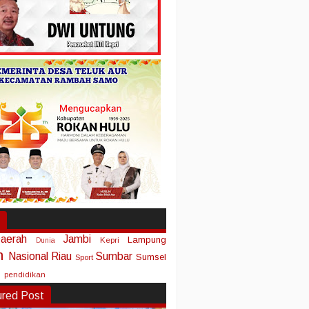
aerah
Jambi
Lampung
Kepri
Dunia
n
Nasional
Riau
Sumbar
Sumsel
Sport
pendidikan
ured Post