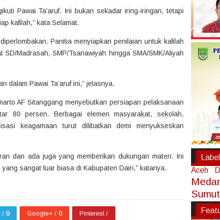
uti Pawai Ta’aruf. Ini bukan sekadar iring-iringan, tetapi
ap kafilah,” kata Selamat.
diperlombakan. Panitia menyiapkan penilaian untuk kafilah
kat SD/Madrasah, SMP/Tsanawiyah hingga SMA/SMK/Aliyah
 dalam Pawai Ta’aruf ini,” jelasnya.
Sumarto AF Sitanggang menyebutkan persiapan pelaksanaan
tar 80 persen. Berbagai elemen masyarakat, sekolah,
isasi keagamaan turut dilibatkan demi menyukseskan
ran dan ada juga yang memberikan dukungan materi. Ini
Label
ng sangat luar biasa di Kabupaten Dairi,” katanya.
Aceh
D
Meda
Sumut
Feat
r /
0
Google+ /
0
Pinterest /