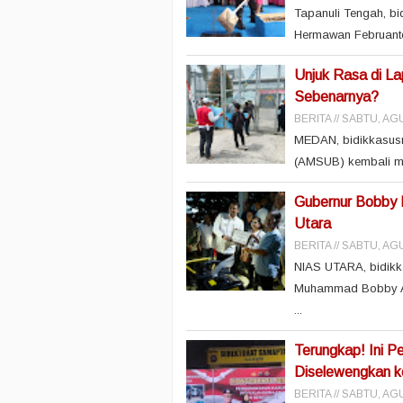
Tapanuli Tengah, bi
Hermawan Februanto, 
Unjuk Rasa di L
Sebenarnya?
BERITA
SABTU, AGU
MEDAN, bidikkasusn
(AMSUB) kembali me
Gubernur Bobby 
Utara
BERITA
SABTU, AGU
NIAS UTARA, bidikk
Muhammad Bobby Af
...
Terungkap! Ini P
Diselewengkan k
BERITA
SABTU, AGU