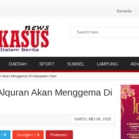
Beranda
DAERAH
SPORT
SUMSEL
LAMPUNG
ADV
an Akan Menggema Di Kabupaten Dairi
 Alquran Akan Menggema Di
SABTU, MEI 09, 2026
r /
0
Google+ /
0
Pinterest /