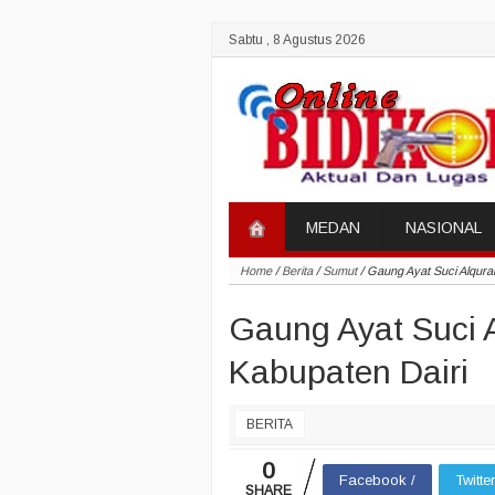
Sabtu , 8 Agustus 2026
MEDAN
NASIONAL
Home
/
Berita
/
Sumut
/
Gaung Ayat Suci Alqur
Gaung Ayat Suci
Kabupaten Dairi
BERITA
0
Facebook /
Twitte
SHARE