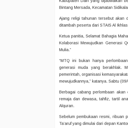
Kabupaten Dairi yang dijadwalkan
Bintang Mersada, Kecamatan Sidikala
Ajang religi tahunan tersebut akan d
ditambah peserta dari STAIS Al Ikhla
Ketua panitia, Selamat Bahagia Ma
Kolaborasi Mewujudkan Generasi Qur
Mulia.”
“MTQ ini bukan hanya perlombaa
generasi muda yang berakhlak. M
pemerintah, organisasi kemasyarakatan
mewujudkannya,” katanya. Sabtu (09/
Berbagai cabang perlombaan akan di
remaja dan dewasa, tahfiz, tartil ana
Alquran.
Sebelum pembukaan resmi, ribuan pe
Ta’aruf yang dimulai dari depan Kanto