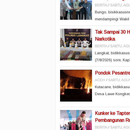
BERITA
SABTU, AGU
Bungo, bisikkasusne
mendampingi Wakil 
Tak Sampai 30 Ha
Narkotika
BERITA
SABTU, AGU
Langkat, bidikkasu
(7/8/2026) sore, Ka
Pondok Pesantren
ACEH
SABTU, AGUS
Kutacane, bidikkasu
Desa Lawe Kongker,
Kunker ke Tapte
Pembangunan Rus
BERITA
SABTU, AGU