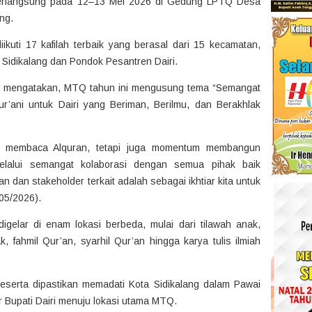
 berlangsung pada 12–13 Mei 2026 di Gedung LPTQ Desa
ng.
iikuti 17 kafilah terbaik yang berasal dari 15 kecamatan,
s Sidikalang dan Pondok Pesantren Dairi.
ha mengatakan, MTQ tahun ini mengusung tema “Semangat
’ani untuk Dairi yang Beriman, Berilmu, dan Berakhlak
n membaca Alquran, tetapi juga momentum membangun
elalui semangat kolaborasi dengan semua pihak baik
 dan stakeholder terkait adalah sebagai ikhtiar kita untuk
05/2026).
gelar di enam lokasi berbeda, mulai dari tilawah anak,
k, fahmil Qur’an, syarhil Qur’an hingga karya tulis ilmiah
serta dipastikan memadati Kota Sidikalang dalam Pawai
r Bupati Dairi menuju lokasi utama MTQ.