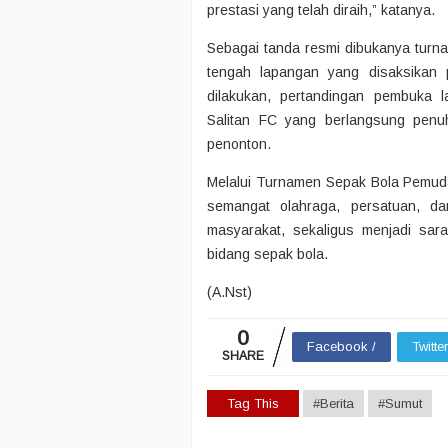
prestasi yang telah diraih,” katanya.
Sebagai tanda resmi dibukanya turn
tengah lapangan yang disaksikan 
dilakukan, pertandingan pembuka
Salitan FC yang berlangsung pen
penonton.
Melalui Turnamen Sepak Bola Pemuda
semangat olahraga, persatuan, d
masyarakat, sekaligus menjadi sar
bidang sepak bola.
(A.Nst)
0
Facebook /
Twitte
SHARE
Tag This
#Berita
#Sumut