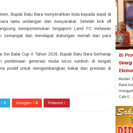
amen, Bupati Batu Bara menyerahkan bola kepada wasit di
para tamu undangan dan masyarakat. Setelah kick off
 langsung mempertemukan Singapore Land FC melawan
uh semangat dan mendapat dukungan meriah dari para
 Sei Balai Cup II Tahun 2026, Bupati Batu Bara berharap
BI Pro
an pembinaan generasi muda terus tumbuh di tengah
Sinerg
ana positif untuk mengembangkan bakat dan prestasi di
Ekonom
Medan, b
Bank Ind
menggela
Cafe E...
r /
0
Google+ /
0
Pinterest /