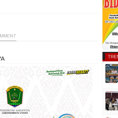
1
1
1
OMMENT
TRE
YA