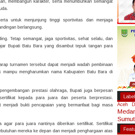
aan, membangun karakter, serta menumbuhkan semangat
uda.
erta untuk menjunjung tinggi sportivitas dan menjaga
andingan berlangsung.
ng. Tetap semangat, jaga sportivitas, sehat selalu, dan
jar Bupati Batu Bara yang disambut tepuk tangan para
rharap turnamen tersebut dapat menjadi wadah pembinaan
elak mampu mengharumkan nama Kabupaten Batu Bara di
 pengembangan prestasi olahraga, Bupati juga berpesan
Label
ertifikat kepada para juara dan peserta berprestasi.
Aceh
D
pat menjadi bukti pencapaian yang bermanfaat bagi masa
Meda
Sumut
gar para juara nantinya diberikan sertifikat. Sertifikat
Feat
kebutuhan mereka ke depan dan menjadi penghargaan atas