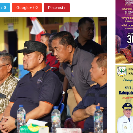
r /
0
Google+ /
0
Pinterest /