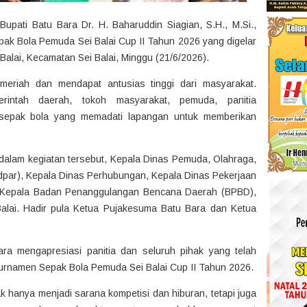
upati Batu Bara Dr. H. Baharuddin Siagian, S.H., M.Si.,
k Bola Pemuda Sei Balai Cup II Tahun 2026 yang digelar
alai, Kecamatan Sei Balai, Minggu (21/6/2026).
eriah dan mendapat antusias tinggi dari masyarakat.
erintah daerah, tokoh masyarakat, pemuda, panitia
a sepak bola yang memadati lapangan untuk memberikan
dalam kegiatan tersebut, Kepala Dinas Pemuda, Olahraga,
dpar), Kepala Dinas Perhubungan, Kepala Dinas Pekerjaan
 Kepala Badan Penanggulangan Bencana Daerah (BPBD),
alai. Hadir pula Ketua Pujakesuma Batu Bara dan Ketua
ra mengapresiasi panitia dan seluruh pihak yang telah
urnamen Sepak Bola Pemuda Sei Balai Cup II Tahun 2026.
k hanya menjadi sarana kompetisi dan hiburan, tetapi juga