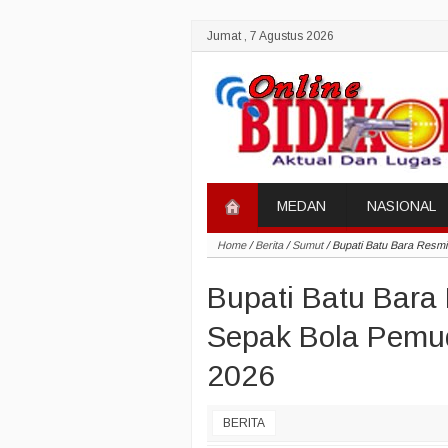
Jumat , 7 Agustus 2026
MEDAN
NASIONAL
Home
/
Berita
/
Sumut
/
Bupati Batu Bara Resm
Bupati Batu Bar
Sepak Bola Pemud
2026
BERITA