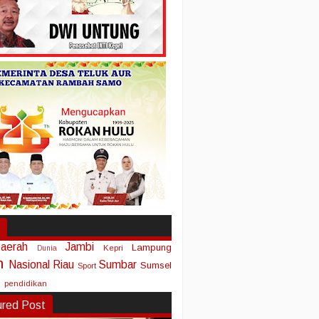
aerah
Jambi
Lampung
Kepri
Dunia
n
Nasional
Riau
Sumbar
Sumsel
Sport
pendidikan
ured Post