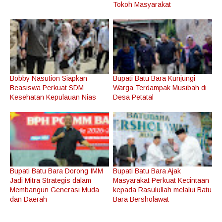
Tokoh Masyarakat
Bobby Nasution Siapkan
Bupati Batu Bara Kunjungi
Beasiswa Perkuat SDM
Warga Terdampak Musibah di
Kesehatan Kepulauan Nias
Desa Petatal
Bupati Batu Bara Dorong IMM
Bupati Batu Bara Ajak
Jadi Mitra Strategis dalam
Masyarakat Perkuat Kecintaan
Membangun Generasi Muda
kepada Rasulullah melalui Batu
dan Daerah
Bara Bersholawat
1
1
1