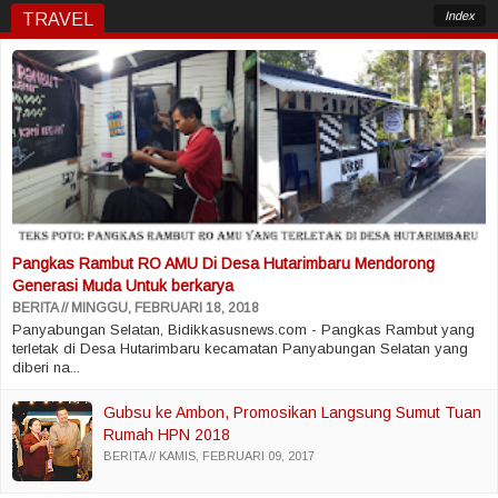
Index
TRAVEL
Pangkas Rambut RO AMU Di Desa Hutarimbaru Mendorong
Generasi Muda Untuk berkarya
BERITA
MINGGU, FEBRUARI 18, 2018
Panyabungan Selatan, Bidikkasusnews.com - Pangkas Rambut yang
terletak di Desa Hutarimbaru kecamatan Panyabungan Selatan yang
diberi na...
Gubsu ke Ambon, Promosikan Langsung Sumut Tuan
Rumah HPN 2018
BERITA
KAMIS, FEBRUARI 09, 2017