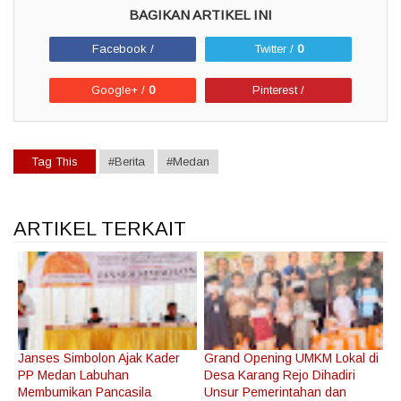
Facebook /
Twitter /
0
Google+ /
0
Pinterest /
Tag This
#Berita
#Medan
ARTIKEL TERKAIT
Janses Simbolon Ajak Kader
Grand Opening UMKM Lokal di
PP Medan Labuhan
Desa Karang Rejo Dihadiri
Membumikan Pancasila
Unsur Pemerintahan dan