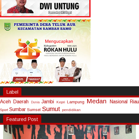
Label
Medan
Aceh
Daerah
Jambi
Nasional
Riau
Lampung
Kepri
Dunia
Sumut
Sumbar
Sumsel
Sport
pendidikan
Featured Post