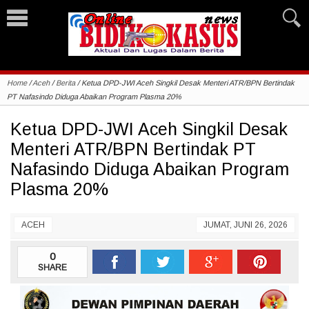
Home
/
Aceh
/
Berita
/
Ketua DPD-JWI Aceh Singkil Desak Menteri ATR/BPN Bertindak
PT Nafasindo Diduga Abaikan Program Plasma 20%
Ketua DPD-JWI Aceh Singkil Desak
Menteri ATR/BPN Bertindak PT
Nafasindo Diduga Abaikan Program
Plasma 20%
ACEH
JUMAT, JUNI 26, 2026
0
SHARE