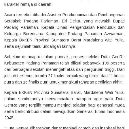
karakter remaja di daerah.
‎Acara tersebut dihadiri Asisten Perekonomian dan Pembangunan
Setdakab Padang Pariaman, Elfi Delita, yang mewakili Bupati
Padang Pariaman, Kepala Dinas Pengendalian Penduduk dan
Keluarga Berencana Kabupaten Padang Pariaman Azwarman,
Kepala BKKBN Provinsi Sumatera Barat Mardalena Wati Yulia,
serta sejumlah tamu undangan lainnya.
‎Sebelum mencapai malam puncak, proses seleksi Duta GenRe
Kabupaten Padang Pariaman telah diikuti sebanyak 195 peserta
dari berbagai sekolah menengah atas dan perguruan tinggi. Dari
jumlah tersebut, terpilih 27 finalis terbaik yang terdiri dari 11 finalis
putra dan 16 finalis putri untuk mengikuti tahapan penilaian akhir.
‎Kepala BKKBN Provinsi Sumatera Barat, Mardalena Wati Yulia,
dalam sambutannya menyampaikan harapan agar para Duta
GenRe yang terpilih mampu menjadi teladan bagi generasi muda
serta berkontribusi dalam mewujudkan Generasi Emas Indonesia
2045.
‎”Duta GenRe diharapkan dapat menjadi contoh dan inspirasi bagi