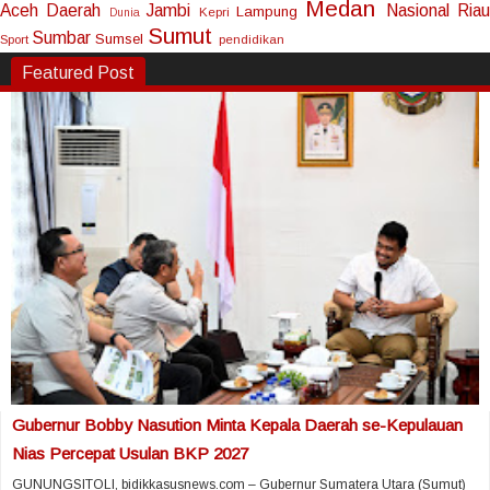
Medan
Aceh
Daerah
Jambi
Nasional
Riau
Lampung
Kepri
Dunia
Sumut
Sumbar
Sumsel
Sport
pendidikan
Featured Post
Gubernur Bobby Nasution Minta Kepala Daerah se-Kepulauan
Nias Percepat Usulan BKP 2027
GUNUNGSITOLI, bidikkasusnews.com – Gubernur Sumatera Utara (Sumut)