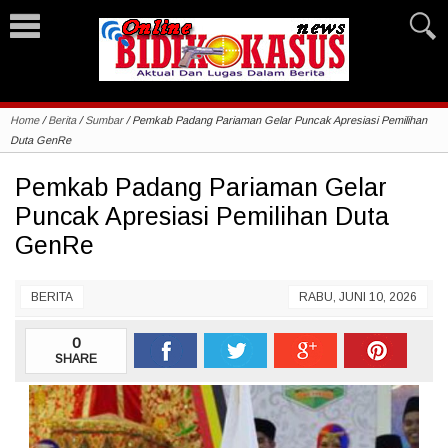
Home
/
Berita
/
Sumbar
/
Pemkab Padang Pariaman Gelar Puncak Apresiasi Pemilihan
Duta GenRe
Pemkab Padang Pariaman Gelar
Puncak Apresiasi Pemilihan Duta
GenRe
BERITA
RABU, JUNI 10, 2026
0
SHARE