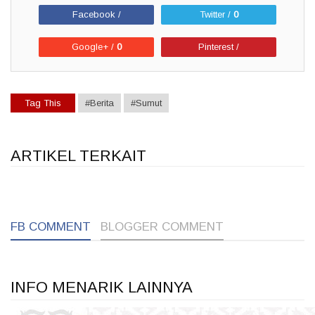
Facebook /
Twitter /
0
Google+ /
0
Pinterest /
Tag This
#Berita
#Sumut
ARTIKEL TERKAIT
1
1
1
FB COMMENT
BLOGGER COMMENT
INFO MENARIK LAINNYA