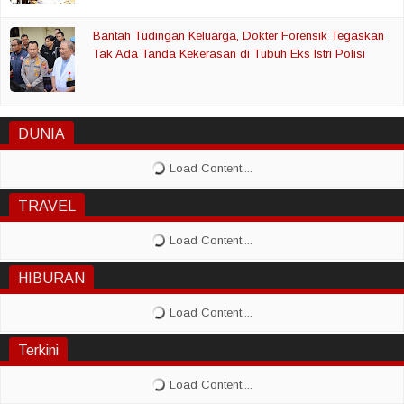
Bantah Tudingan Keluarga, Dokter Forensik Tegaskan
Tak Ada Tanda Kekerasan di Tubuh Eks Istri Polisi
DUNIA
TRAVEL
HIBURAN
Terkini