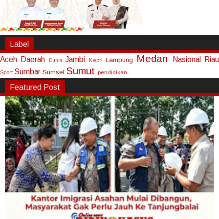
Label
Medan
Aceh
Daerah
Jambi
Nasional
Riau
Lampung
Kepri
Dunia
Sumut
Sumbar
Sumsel
Sport
pendidikan
Featured Post