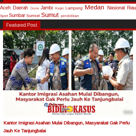
Medan
Aceh
Daerah
Jambi
Nasional
Riau
Lampung
Kepri
Dunia
Sumut
Sumbar
Sumsel
Sport
pendidikan
Featured Post
Kantor Imigrasi Asahan Mulai Dibangun, Masyarakat Gak Perlu
Jauh Ke Tanjungbalai