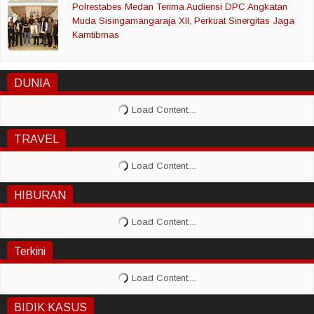
Polrestabes Medan Terima Audiensi DPC Angkatan
Muda Sisingamangaraja XII, Perkuat Sinergitas Jaga
Kamtibmas
DUNIA
TRAVEL
HIBURAN
Terkini
BIDIK KASUS