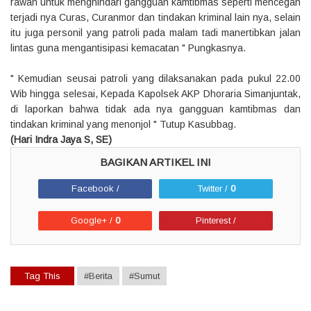
rawan untuk menghindari gangguan kamtibmas seperti mencegah
terjadi nya Curas, Curanmor dan tindakan kriminal lain nya, selain
itu juga personil yang patroli pada malam tadi manertibkan jalan
lintas guna mengantisipasi kemacatan " Pungkasnya.
" Kemudian seusai patroli yang dilaksanakan pada pukul 22.00
Wib hingga selesai, Kepada Kapolsek AKP Dhoraria Simanjuntak,
di laporkan bahwa tidak ada nya gangguan kamtibmas dan
tindakan kriminal yang menonjol " Tutup Kasubbag.
(Hari Indra Jaya S, SE)
Facebook /
Twitter /
0
Google+ /
0
Pinterest /
Tag This
#Berita
#Sumut