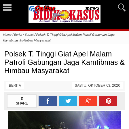
Home
/
Berita
/
Sumut
/
Polsek T. Tinggi Giat Apel Malam Patroli Gabungan Jaga
Kamtibmas & Himbau Masyarakat
Polsek T. Tinggi Giat Apel Malam
Patroli Gabungan Jaga Kamtibmas &
Himbau Masyarakat
BERITA
SABTU, OKTOBER 03, 2020
0
SHARE