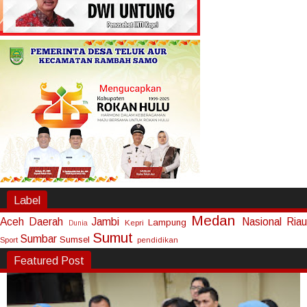
Label
Medan
Aceh
Daerah
Jambi
Nasional
Riau
Lampung
Kepri
Dunia
Sumut
Sumbar
Sumsel
Sport
pendidikan
Featured Post