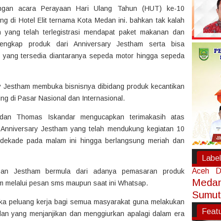
ngan acara Perayaan Hari Ulang Tahun (HUT) ke-10
g di Hotel Elit ternama Kota Medan ini. bahkan tak kalah
yang telah terlegistrasi mendapat paket makanan dan
engkap produk dari Anniversary Jestham serta bisa
 yang tersedia diantaranya sepeda motor hingga sepeda
y Jestham membuka bisnisnya dibidang produk kecantikan
ng di Pasar Nasional dan Internasional.
dan Thomas Iskandar mengucapkan terimakasih atas
 Anniversary Jestham yang telah mendukung kegiatan 10
 dekade pada malam ini hingga berlangsung meriah dan
Label
Aceh
D
esan Jestham bermula dari adanya pemasaran produk
Meda
em melalui pesan sms maupun saat ini Whatsap.
Sumut
ka peluang kerja bagi semua masyarakat guna melakukan
Feat
an yang menjanjikan dan menggiurkan apalagi dalam era