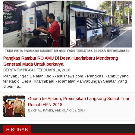
Pangkas Rambut RO AMU Di Desa Hutarimbaru Mendorong
Generasi Muda Untuk berkarya
BERITA
MINGGU, FEBRUARI 18, 2018
Panyabungan Selatan, Bidikkasusnews.com - Pangkas Rambut yang
terletak di Desa Hutarimbaru kecamatan Panyabungan Selatan yang
diberi na...
Gubsu ke Ambon, Promosikan Langsung Sumut Tuan
Rumah HPN 2018
BERITA
KAMIS, FEBRUARI 09, 2017
HIBURAN