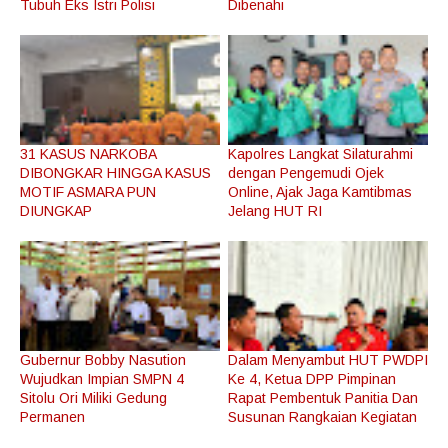
Tubuh Eks Istri Polisi
Dibenahi
31 KASUS NARKOBA
Kapolres Langkat Silaturahmi
DIBONGKAR HINGGA KASUS
dengan Pengemudi Ojek
MOTIF ASMARA PUN
Online, Ajak Jaga Kamtibmas
DIUNGKAP
Jelang HUT RI
Gubernur Bobby Nasution
Dalam Menyambut HUT PWDPI
Wujudkan Impian SMPN 4
Ke 4, Ketua DPP Pimpinan
Sitolu Ori Miliki Gedung
Rapat Pembentuk Panitia Dan
Permanen
Susunan Rangkaian Kegiatan