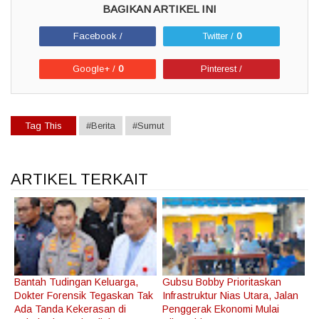
Facebook /
Twitter /
0
Google+ /
0
Pinterest /
Tag This
#Berita
#Sumut
ARTIKEL TERKAIT
Bantah Tudingan Keluarga,
Gubsu Bobby Prioritaskan
Dokter Forensik Tegaskan Tak
Infrastruktur Nias Utara, Jalan
Ada Tanda Kekerasan di
Penggerak Ekonomi Mulai