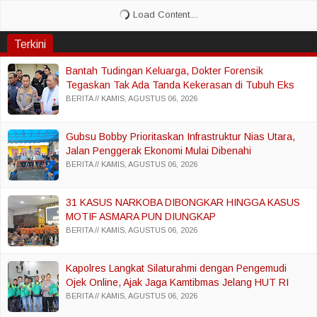
Terkini
Bantah Tudingan Keluarga, Dokter Forensik
Tegaskan Tak Ada Tanda Kekerasan di Tubuh Eks
Istri Polisi
BERITA
KAMIS, AGUSTUS 06, 2026
Gubsu Bobby Prioritaskan Infrastruktur Nias Utara,
Jalan Penggerak Ekonomi Mulai Dibenahi
BERITA
KAMIS, AGUSTUS 06, 2026
31 KASUS NARKOBA DIBONGKAR HINGGA KASUS
MOTIF ASMARA PUN DIUNGKAP
BERITA
KAMIS, AGUSTUS 06, 2026
Kapolres Langkat Silaturahmi dengan Pengemudi
Ojek Online, Ajak Jaga Kamtibmas Jelang HUT RI
BERITA
KAMIS, AGUSTUS 06, 2026