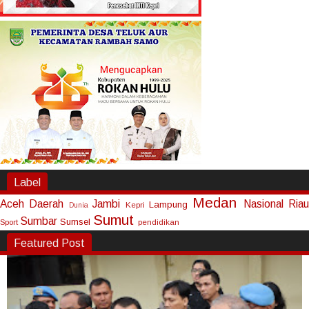
Label
Medan
Aceh
Daerah
Jambi
Nasional
Riau
Lampung
Kepri
Dunia
Sumut
Sumbar
Sumsel
Sport
pendidikan
Featured Post