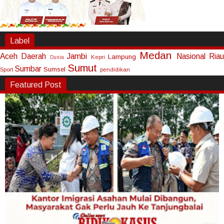
Label
Medan
Aceh
Daerah
Jambi
Nasional
Riau
Lampung
Kepri
Dunia
Sumut
Sumbar
Sumsel
Sport
pendidikan
Featured Post