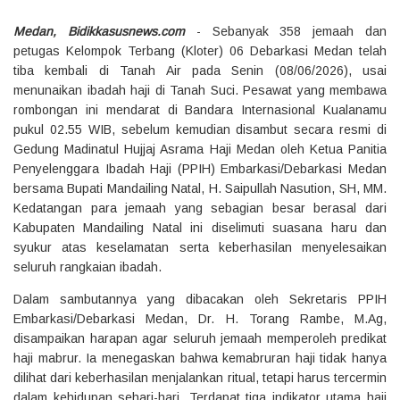
Medan, Bidikkasusnews.com
- Sebanyak 358 jemaah dan
petugas Kelompok Terbang (Kloter) 06 Debarkasi Medan telah
tiba kembali di Tanah Air pada Senin (08/06/2026), usai
menunaikan ibadah haji di Tanah Suci. Pesawat yang membawa
rombongan ini mendarat di Bandara Internasional Kualanamu
pukul 02.55 WIB, sebelum kemudian disambut secara resmi di
Gedung Madinatul Hujjaj Asrama Haji Medan oleh Ketua Panitia
Penyelenggara Ibadah Haji (PPIH) Embarkasi/Debarkasi Medan
bersama Bupati Mandailing Natal, H. Saipullah Nasution, SH, MM.
Kedatangan para jemaah yang sebagian besar berasal dari
Kabupaten Mandailing Natal ini diselimuti suasana haru dan
syukur atas keselamatan serta keberhasilan menyelesaikan
seluruh rangkaian ibadah.
Dalam sambutannya yang dibacakan oleh Sekretaris PPIH
Embarkasi/Debarkasi Medan, Dr. H. Torang Rambe, M.Ag,
disampaikan harapan agar seluruh jemaah memperoleh predikat
haji mabrur. Ia menegaskan bahwa kemabruran haji tidak hanya
dilihat dari keberhasilan menjalankan ritual, tetapi harus tercermin
dalam kehidupan sehari-hari. Terdapat tiga indikator utama haji