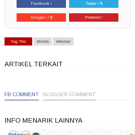
Facebook /
Twitter /
0
Google+ /
0
Pinterest /
Tag This
#Berita
#Medan
ARTIKEL TERKAIT
1
1
1
FB COMMENT
BLOGGER COMMENT
INFO MENARIK LAINNYA