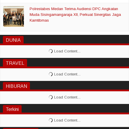
Polrestabes Medan Terima Audiensi DPC Angkatan
Muda Sisingamangaraja XII, Perkuat Sinergitas Jaga
Kamtibmas
DUNIA
TRAVEL
HIBURAN
Terkini