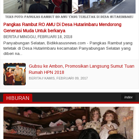
Pangkas Rambut RO AMU Di Desa Hutarimbaru Mendorong
Generasi Muda Untuk berkarya
BERITA
MINGGU, FEBRUARI 18, 2018
Panyabungan Selatan, Bidikkasusnews.com - Pangkas Rambut yang
terletak di Desa Hutarimbaru kecamatan Panyabungan Selatan yang
diberi na...
Gubsu ke Ambon, Promosikan Langsung Sumut Tuan
Rumah HPN 2018
BERITA
KAMIS, FEBRUARI 09, 2017
Index
HIBURAN