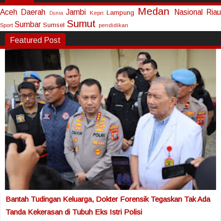
Medan
Aceh
Daerah
Jambi
Nasional
Riau
Lampung
Kepri
Dunia
Sumut
Sumbar
Sumsel
Sport
pendidikan
Featured Post
Bantah Tudingan Keluarga, Dokter Forensik Tegaskan Tak Ada
Tanda Kekerasan di Tubuh Eks Istri Polisi