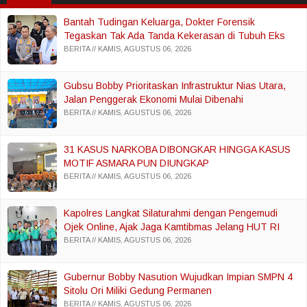
Bantah Tudingan Keluarga, Dokter Forensik
Tegaskan Tak Ada Tanda Kekerasan di Tubuh Eks
Istri Polisi
BERITA
KAMIS, AGUSTUS 06, 2026
Gubsu Bobby Prioritaskan Infrastruktur Nias Utara,
Jalan Penggerak Ekonomi Mulai Dibenahi
BERITA
KAMIS, AGUSTUS 06, 2026
31 KASUS NARKOBA DIBONGKAR HINGGA KASUS
MOTIF ASMARA PUN DIUNGKAP
BERITA
KAMIS, AGUSTUS 06, 2026
Kapolres Langkat Silaturahmi dengan Pengemudi
Ojek Online, Ajak Jaga Kamtibmas Jelang HUT RI
BERITA
KAMIS, AGUSTUS 06, 2026
Gubernur Bobby Nasution Wujudkan Impian SMPN 4
Sitolu Ori Miliki Gedung Permanen
BERITA
KAMIS, AGUSTUS 06, 2026