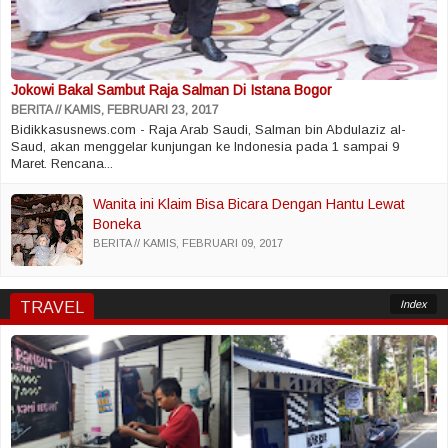
Jokowi Bakal Sambut Raja Salman Di Istana Bogor
BERITA
KAMIS, FEBRUARI 23, 2017
Bidikkasusnews.com - Raja Arab Saudi, Salman bin Abdulaziz al-
Saud, akan menggelar kunjungan ke Indonesia pada 1 sampai 9
Maret. Rencana...
Wanita ini Klaim Bisa Bicara Dengan Hantu Lewat
Boneka
BERITA
KAMIS, FEBRUARI 09, 2017
Index
TRAVEL