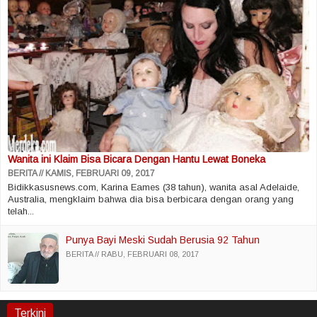
Wanita ini Klaim Bisa Bicara Dengan Hantu Lewat Boneka
BERITA
KAMIS, FEBRUARI 09, 2017
Bidikkasusnews.com, Karina Eames (38 tahun), wanita asal Adelaide,
Australia, mengklaim bahwa dia bisa berbicara dengan orang yang
telah...
Punya Bayi Meski Sudah Berusia 92 Tahun
BERITA
RABU, FEBRUARI 08, 2017
Terkini