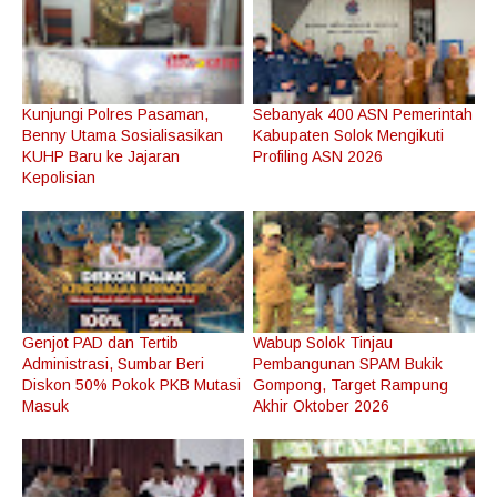
Kunjungi Polres Pasaman,
Sebanyak 400 ASN Pemerintah
Benny Utama Sosialisasikan
Kabupaten Solok Mengikuti
KUHP Baru ke Jajaran
Profiling ASN 2026
Kepolisian
Genjot PAD dan Tertib
Wabup Solok Tinjau
Administrasi, Sumbar Beri
Pembangunan SPAM Bukik
Diskon 50% Pokok PKB Mutasi
Gompong, Target Rampung
Masuk
Akhir Oktober 2026