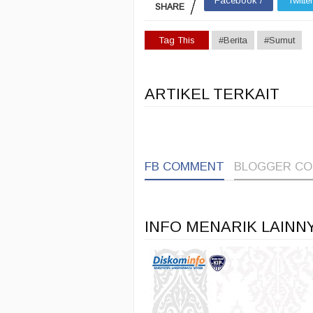
Facebook /
Twitte
SHARE
Tag This
#Berita
#Sumut
ARTIKEL TERKAIT
FB COMMENT
BLOGGER C
INFO MENARIK LAINN