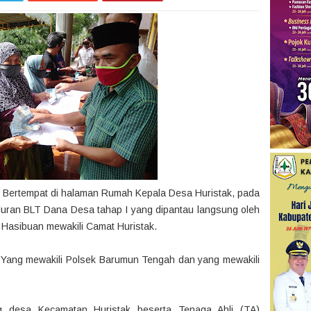
 Bertempat di halaman Rumah Kepala Desa Huristak, pada
luran BLT Dana Desa tahap I yang dipantau langsung oleh
Hasibuan mewakili Camat Huristak.
i Yang mewakili Polsek Barumun Tengah dan yang mewakili
g desa Kecamatan Huristak beserta Tenaga Ahli (TA)