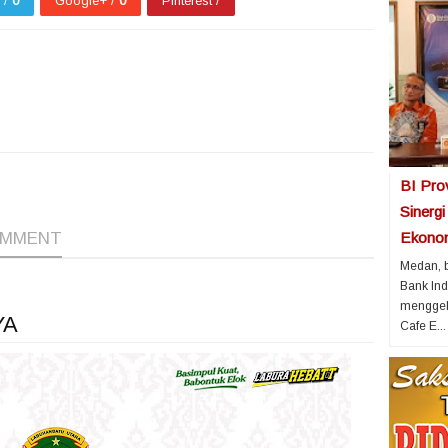
r /
0
Google+ /
0
Pinterest /
1
1
1
BI Pro
Sinerg
Ekonom
OMMENT
Medan, b
Bank Ind
menggela
YA
Cafe E...