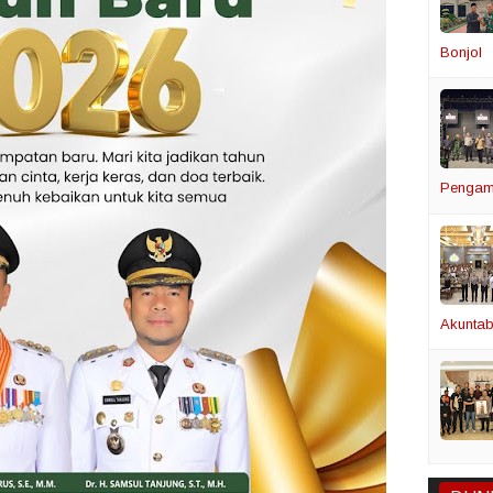
Bonjol
Pengam
Akuntabi