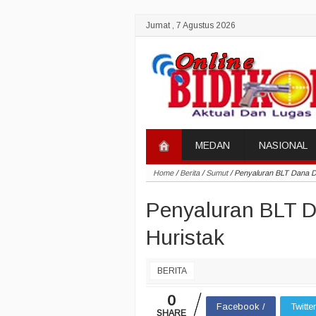
Jumat , 7 Agustus 2026
MEDAN
NASIONAL
Home
/
Berita
/
Sumut
/
Penyaluran BLT Dana D
Penyaluran BLT D
Huristak
BERITA
0
Facebook /
Twitte
SHARE