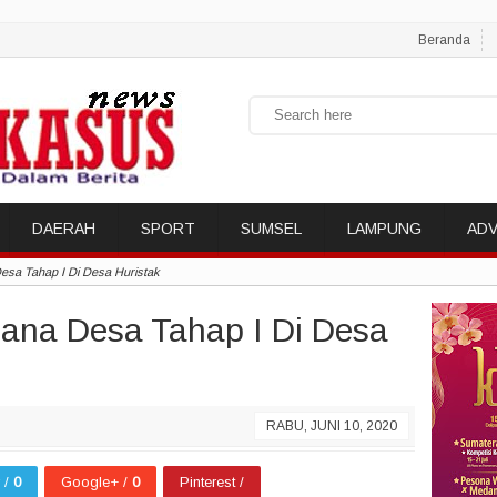
Beranda
DAERAH
SPORT
SUMSEL
LAMPUNG
ADV
esa Tahap I Di Desa Huristak
ana Desa Tahap I Di Desa
RABU, JUNI 10, 2020
r /
0
Google+ /
0
Pinterest /