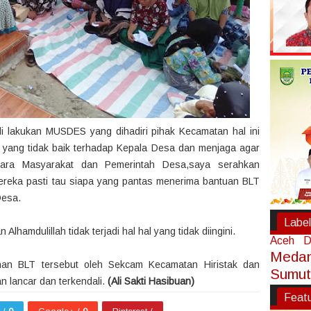
i lakukan MUSDES yang dihadiri pihak Kecamatan hal ini
a yang tidak baik terhadap Kepala Desa dan menjaga agar
ntara Masyarakat dan Pemerintah Desa,saya serahkan
reka pasti tau siapa yang pantas menerima bantuan BLT
Desa.
Label
hamdulillah tidak terjadi hal hal yang tidak diingini.
Aceh
D
Meda
ahan BLT tersebut oleh Sekcam Kecamatan Hiristak dan
Sumut
n lancar dan terkendali.
(Ali Sakti Hasibuan)
Feat