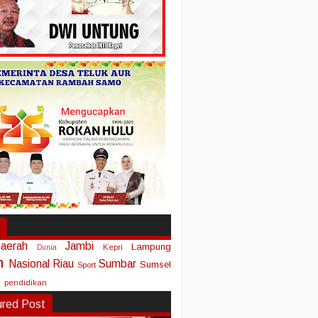
aerah
Jambi
Lampung
Kepri
Dunia
n
Nasional
Riau
Sumbar
Sumsel
Sport
pendidikan
ured Post